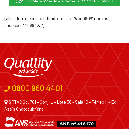
[alink-form-leads cor-fundo-botao="#ce0809" cor-msg-
sucesso="#66942a"]
0800 960 4401
SRTVS Qd. 701 – Conj. L – Lote 38 – Sala 10 – Térreo II – Ed.
Assis Chateaubriand