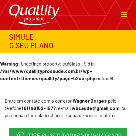
SIMULE
O SEU PLANO
Warning
: Undefined property: stdClass::$id in
/var/www/quallityprosaude.com.br/wp-
content/themes/quallity/page-b2cor.php
on line
6
Entre em contato com o corretor
Wagner Borges
pelo
telefone
(61) 98152-1577
, e-mail
wbsaude@gmail.com
, ou
preencha o formulário abaixo e aguarde nosso contato.
TIRE SUAS DÚVIDAS VIA WHATSAPP